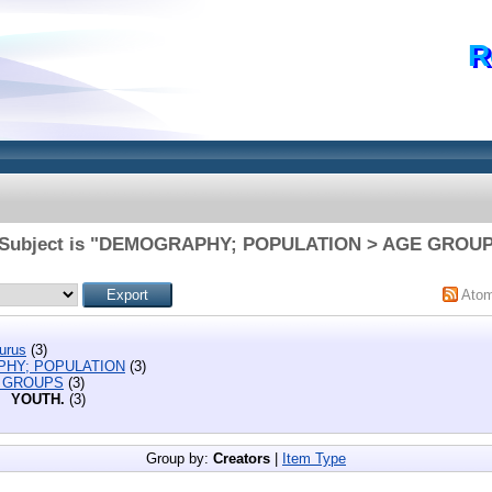
R
e Subject is "DEMOGRAPHY; POPULATION > AGE GROUP
Ato
urus
(3)
HY; POPULATION
(3)
 GROUPS
(3)
YOUTH.
(3)
Group by:
Creators
|
Item Type