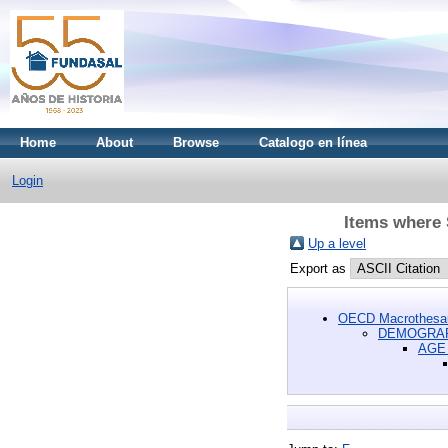
Home
About
Browse
Catalogo en línea
Login
Items wher
Up a level
Export as
OECD Macrothesa
DEMOGRAP
AGE