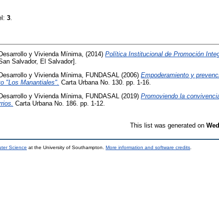
el:
3
.
Desarrollo y Vivienda Mínima,
(2014)
Política Institucional de Promoción Inte
n Salvador, El Salvador].
Desarrollo y Vivienda Mínima, FUNDASAL
(2006)
Empoderamiento y prevenci
to "Los Manantiales".
Carta Urbana No. 130. pp. 1-16.
Desarrollo y Vivienda Mínima, FUNDASAL
(2019)
Promoviendo la convivencia
rios.
Carta Urbana No. 186. pp. 1-12.
This list was generated on
Wed
uter Science
at the University of Southampton.
More information and software credits
.