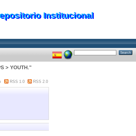
epositorio Institucional
S > YOUTH."
m
RSS 1.0
RSS 2.0