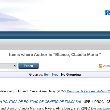
R
Items where Author is "
Blanco, Claudia María
"
Ato
Group by:
Item Type
|
No Grouping
Meléndez, Julio
and
Rivera, Alma Daisy
(2022)
Memoria de Labores 2022/F
2)
POLÍTICA DE EQUIDAD DE GÉNERO DE FUNDASAL.
UPE, UPROCI, C
h
and
Blanco, Claudia María
and
Rivera, Alma Daisy, sist.
(2018)
Desplazamien