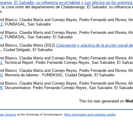
nango, El Salvador, su influencia en el hábitat y sus efectos en los entorno
la zona norte del departamento de Chalatenango, El Salvador, su influencia e
s.
nd
Blanco, Claudia María
and
Cornejo Reyes, Pedro Fernando
and
Rivera, A
3.
FUNDASAL, San Salvador.
nd
Blanco, Claudia María
and
Cornejo Reyes, Pedro Fernando
and
Rivera, A
2.
FUNDASAL, San Salvador, El Salvador.
nd
Blanco, Claudia María
(2012)
Concepción y práctica de la acción social
Ciudad Delgado, El Salvador.
nd
Blanco, Claudia María
and
Cornejo Reyes, Pedro Fernando
and
Rivera, A
1.
Technical Report. Pedro Fernando Cornejo Reyes, San Salvador, El Salvad
nd
Blanco, Claudia María
and
Cornejo Reyes, Pedro Fernando
and
Rivera, A
0.
Memoria de labores . FUNDASAL, Ciudad Delgado, El Salvador.
nd
Blanco, Claudia María
and
Cornejo Reyes, Pedro Fernando
and
Rivera, A
9.
Documentation. Pedro Fernando Cornejo Reyes, San Salvador, El Salvado
This list was generated on
Wed
uter Science
at the University of Southampton.
More information and software credits
.