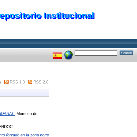
epositorio Institucional
m
RSS 1.0
RSS 2.0
UNDASAL.
Memoria de
ENDOC.
to forzado en la zona norte